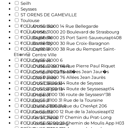
Seilh
Seysses
ST ORENS DE GAMEVILLE
Toulouse
TOULOUSE 31000 14 Rue Bellegarde
Amouroux
TOULOUSE 31000 20 Boulevard de Strasbourg
Arènes
TOULOUSE 31000 25 Port Saint-Sauveurapt408
Bagatelle
TOULOUSE 31000 30 Rue Croix-Baragnon
Bonnefoy
TOULOUSE 31000 38 Rue du Rempart Saint-
Capitole
Etienne
Centre Ville
TOULOUSE 31000 6
Cépières
TOULOUSE 31000 66 Rue Pierre Paul Riquet
Château de l'Hers
TOULOUSE 31000 76 All�es Jean Jaur�s
Compans Caffarelli
TOULOUSE 31000 76 Allées Jean Jaurès
Côte Pavée
TOULOUSE 31100 134 Route de Seysses
Croix Daurade
TOULOUSE 31100 134 Route de Seyssesapt14
Croix de pierre
TOULOUSE 31100 136 route de Seyssesn°38
Empalot
TOULOUSE 31100 31 Rue de la Touraine
Esquirol
TOULOUSE 31100 31 Rue du CherApt 206
Etienne Billières
TOULOUSE 31200 12 Rue de la Jalousieapt12
Farouette
TOULOUSE 31200 17 Chemin du Prat-Long
Fer à Cheval
TOULOUSE 31200 25 Chemin de Moulis App H03
Fontaine-lestang