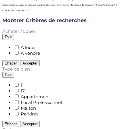
personnelles et que je dispose du droit de retirer mon consentement à tout moment en m'adressant à
contact@domicimm.fr
Montrer
Critères de recherches
Acheter / Louer
Tout
A louer
A vendre
Effacer
Accepter
Type de bien
Tout
11
17
Appartement
Local Professionnel
Maison
Parking
Effacer
Accepter