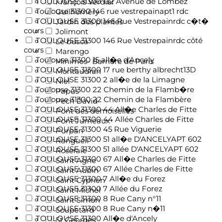
TOULOUSE 31300 132 Avenue de Lombez
François Verdier
Toulouse 31300 146 rue vestrepainapt1 rdc
Guilheméry
TOULOUSE 31300 146 Rue Vestrepainrdc c�t�
Jardin des plantes
cours
Jolimont
TOULOUSE 31300 146 Rue Vestrepainrdc côté
Le busca
cours
Marengo
Toulouse 31300 15 all�e d'Ancely
Minimes- Barrière de Paris
TOULOUSE 31300 17 rue berthy albrecht13D
Montaudran
TOULOUSE 31300 2 all�e de la Limagne
Niel
Toulouse 31300 22 Chemin de la Flamb�re
Papus
Toulouse 31300 22 Chemin de la Flambère
Pech David
TOULOUSE 31300 44 All�e Charles de Fitte
Pont des demoiselles
TOULOUSE 31300 44 Allée Charles de Fitte
Pont Jumeaux
TOULOUSE 31300 45 Rue Viguerie
Purpan
TOULOUSE 31300 51 all�e D'ANCELYAPT 602
Rangueil
TOULOUSE 31300 51 allée D'ANCELYAPT 602
Roseraie
TOULOUSE 31300 67 All�e Charles de Fitte
Saint Agne
TOULOUSE 31300 67 Allée Charles de Fitte
Saint Aubin
TOULOUSE 31300 7 All�e du Forez
Saint Cyprien
TOULOUSE 31300 7 Allée du Forez
Saint Michel
TOULOUSE 31300 8 Rue Cany n°11
Saint Simon
TOULOUSE 31300 8 Rue Cany n�11
Soupetard
TOULOUSE 31300 All�e d'Ancely
St Georges