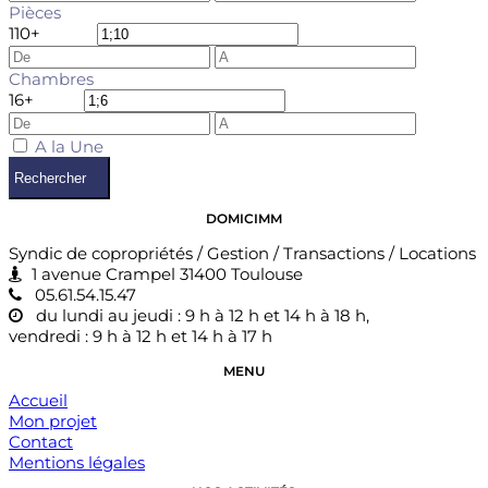
Pièces
1
10+
Chambres
1
6+
A la Une
Rechercher
DOMICIMM
Syndic de copropriétés / Gestion / Transactions / Locations
1 avenue Crampel 31400 Toulouse
05.61.54.15.47
du lundi au jeudi : 9 h à 12 h et 14 h à 18 h,
vendredi : 9 h à 12 h et 14 h à 17 h
MENU
Accueil
Mon projet
Contact
Mentions légales