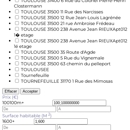
TOULOUSE 31400 6 Rue du Colonel Pierre-Henri
Clostermann
TOULOUSE 31500 11 Rue des Narcisses
TOULOUSE 31500 12 Rue Jean-Louis Lagrénée
TOULOUSE 31500 21 rue Ambroise Frédeau
TOULOUSE 31500 238 Avenue Jean RIEUXApt012
1� etage
TOULOUSE 31500 238 Avenue Jean RIEUXApt012
1é etage
TOULOUSE 31500 35 Route d'Agde
TOULOUSE 31500 5 Rue du Vignemale
TOULOUSE 31500 63 chemin du pelleport
TOULOUSEE
Tournefeuille
TOURNEFEUILLE 31170 1 Rue des Mimosas
Effacer
Accepter
Prix (€)
100
100m+
2
Surface habitable (M
)
1
600+