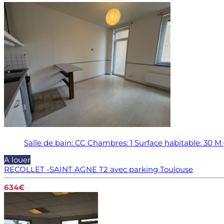
Salle de bain:
CC
Chambres:
1
Surface habitable:
30 M
A louer
RECOLLET -SAINT AGNE T2 avec parking
Toulouse
634€