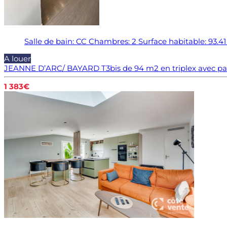
Salle de bain:
CC
Chambres:
2
Surface habitable:
93.4
A louer
JEANNE D’ARC/ BAYARD T3bis de 94 m2 en triplex avec pa
1 383€