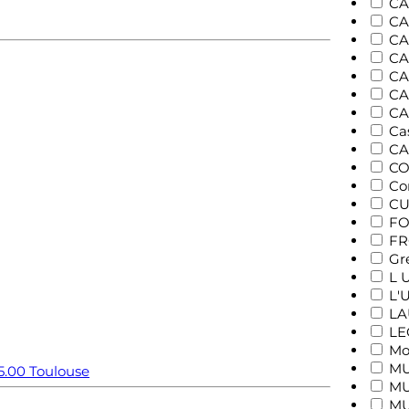
CA
CA
CA
CA
CA
CA
CA
Ca
CA
CO
Co
C
FO
FR
Gr
L 
L'
LA
LE
Mo
M
5.00
Toulouse
MU
MU