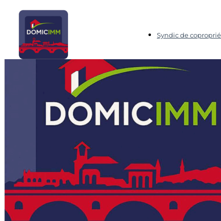
Syndic de coproprié
Localisation
Un syndic
proche,
réactif et à