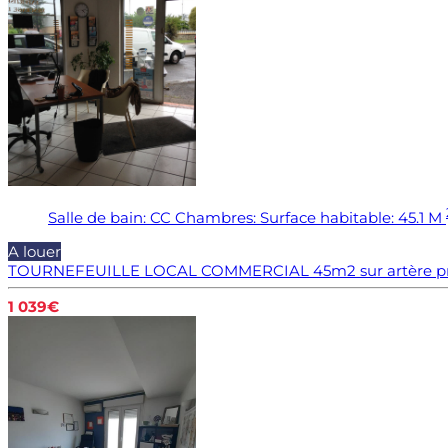
Salle de bain:
CC
Chambres:
Surface habitable:
45.1 M
A louer
TOURNEFEUILLE LOCAL COMMERCIAL 45m2 sur artère pr
1 039€