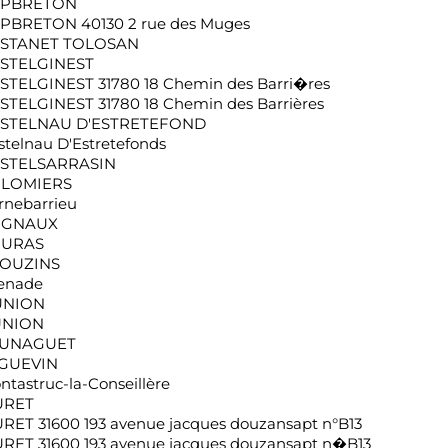
PBRETON
PBRETON 40130 2 rue des Muges
STANET TOLOSAN
STELGINEST
STELGINEST 31780 18 Chemin des Barri�res
STELGINEST 31780 18 Chemin des Barrières
STELNAU D'ESTRETEFOND
stelnau D'Estretefonds
STELSARRASIN
LOMIERS
rnebarrieu
UGNAUX
URAS
OUZINS
enade
UNION
UNION
UNAGUET
GUEVIN
ntastruc-la-Conseillère
URET
RET 31600 193 avenue jacques douzansapt n°B13
RET 31600 193 avenue jacques douzansapt n�B13