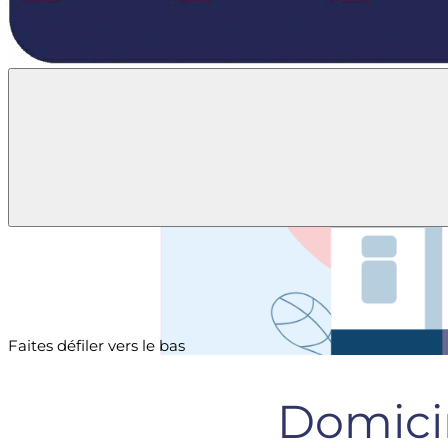
votre
écoute.
Faites défiler vers le bas
Domic