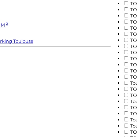
TO
TO
TO
TO
2
1 M
TO
TO
TO
rking
Toulouse
TO
TO
TO
TO
TO
TO
To
TO
TO
To
TO
TO
To
To
TO