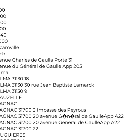
100
200
400
500
840
000
camville
ch
enue Charles de Gaulla Porte 31
enue du Général de Gaulle App 205
lma
LMA 31130 18
LMA 31130 30 rue Jean Baptiste Lamarck
LMA 31130 9
AUZELLE
AGNAC
AGNAC 31700 2 Impasse des Peyrous
AGNAC 31700 20 avenue G�n�ral de GaulleApp A22
AGNAC 31700 20 avenue Général de GaulleApp A22
AGNAC 31700 22
UGUIERES