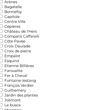
Arènes
Bagatelle
Bonnefoy
Capitole
Centre Ville
Cépières
Château de l'Hers
Compans Caffarelli
Côte Pavée
Croix Daurade
Croix de pierre
Empalot
Esquirol
Etienne Billières
Farouette
Fer à Cheval
Fontaine-lestang
François Verdier
Guilheméry
Jardin des plantes
Jolimont
Le busca
Marengo