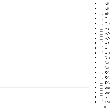
MU
MU
pk
Pl
Po
Ra
RA
RA
Ra
RO
Ru
Ru
SA
SA
2
SA
SA
SA
Sei
Se
ST
To