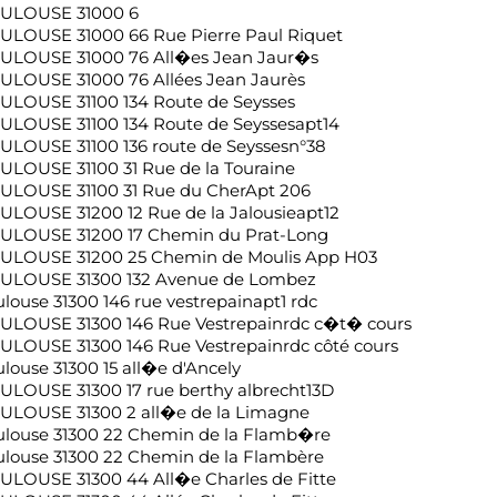
ULOUSE 31000 6
ULOUSE 31000 66 Rue Pierre Paul Riquet
ULOUSE 31000 76 All�es Jean Jaur�s
ULOUSE 31000 76 Allées Jean Jaurès
ULOUSE 31100 134 Route de Seysses
ULOUSE 31100 134 Route de Seyssesapt14
ULOUSE 31100 136 route de Seyssesn°38
ULOUSE 31100 31 Rue de la Touraine
ULOUSE 31100 31 Rue du CherApt 206
ULOUSE 31200 12 Rue de la Jalousieapt12
ULOUSE 31200 17 Chemin du Prat-Long
ULOUSE 31200 25 Chemin de Moulis App H03
ULOUSE 31300 132 Avenue de Lombez
ulouse 31300 146 rue vestrepainapt1 rdc
ULOUSE 31300 146 Rue Vestrepainrdc c�t� cours
ULOUSE 31300 146 Rue Vestrepainrdc côté cours
ulouse 31300 15 all�e d'Ancely
ULOUSE 31300 17 rue berthy albrecht13D
ULOUSE 31300 2 all�e de la Limagne
ulouse 31300 22 Chemin de la Flamb�re
ulouse 31300 22 Chemin de la Flambère
ULOUSE 31300 44 All�e Charles de Fitte