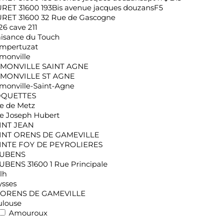
RET 31600 193Bis avenue jacques douzansF5
RET 31600 32 Rue de Gascogne
26 cave 211
aisance du Touch
mpertuzat
monville
MONVILLE SAINT AGNE
MONVILLE ST AGNE
monville-Saint-Agne
QUETTES
e de Metz
e Joseph Hubert
INT JEAN
INT ORENS DE GAMEVILLE
INTE FOY DE PEYROLIERES
UBENS
UBENS 31600 1 Rue Principale
lh
ysses
 ORENS DE GAMEVILLE
ulouse
Amouroux