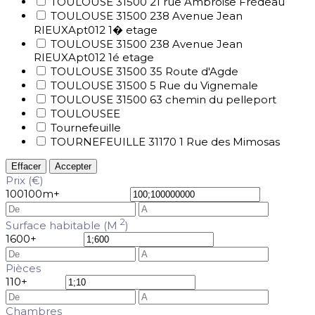
TOULOUSE 31500 21 rue Ambroise Frédeau
TOULOUSE 31500 238 Avenue Jean
RIEUXApt012 1� etage
TOULOUSE 31500 238 Avenue Jean
RIEUXApt012 1é etage
TOULOUSE 31500 35 Route d'Agde
TOULOUSE 31500 5 Rue du Vignemale
TOULOUSE 31500 63 chemin du pelleport
TOULOUSEE
Tournefeuille
TOURNEFEUILLE 31170 1 Rue des Mimosas
Effacer
Accepter
Prix (€)
100
100m+
2
Surface habitable (M
)
1
600+
Pièces
1
10+
Chambres