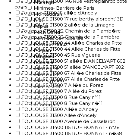
TOULOUSE 31300 146 Rue Vestrepainrdc côté
Marengo
cours
Minimes- Barrière de Paris
Toulouse 31300 15 all�e d'Ancely
Montaudran
TOULOUSE 31300 17 rue berthy albrecht13D
Niel
TOULOUSE 31300 2 all�e de la Limagne
Papus
Toulouse 31300 22 Chemin de la Flamb�re
Pech David
Toulouse 31300 22 Chemin de la Flambère
Pont des demoiselles
TOULOUSE 31300 44 All�e Charles de Fitte
Pont Jumeaux
TOULOUSE 31300 44 Allée Charles de Fitte
Purpan
TOULOUSE 31300 45 Rue Viguerie
Rangueil
TOULOUSE 31300 51 all�e D'ANCELYAPT 602
Roseraie
TOULOUSE 31300 51 allée D'ANCELYAPT 602
Saint Agne
TOULOUSE 31300 67 All�e Charles de Fitte
Saint Aubin
TOULOUSE 31300 67 Allée Charles de Fitte
Saint Cyprien
TOULOUSE 31300 7 All�e du Forez
Saint Michel
TOULOUSE 31300 7 Allée du Forez
Saint Simon
TOULOUSE 31300 8 Rue Cany n°11
Soupetard
TOULOUSE 31300 8 Rue Cany n�11
St Georges
TOULOUSE 31300 All�e d'Ancely
TOULOUSE 31300 Allée d'Ancely
TOULOUSE 31300 Avenue de Casselardit
TOULOUSE 31400 115 RUE BONNAT - n°38
TOULOUSE 31400 115 RUE BONNAT - n�38