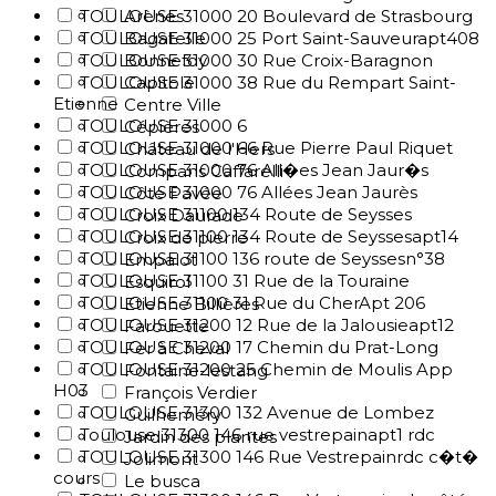
TOULOUSE 31000 20 Boulevard de Strasbourg
Arènes
TOULOUSE 31000 25 Port Saint-Sauveurapt408
Bagatelle
TOULOUSE 31000 30 Rue Croix-Baragnon
Bonnefoy
TOULOUSE 31000 38 Rue du Rempart Saint-
Capitole
Etienne
Centre Ville
TOULOUSE 31000 6
Cépières
TOULOUSE 31000 66 Rue Pierre Paul Riquet
Château de l'Hers
TOULOUSE 31000 76 All�es Jean Jaur�s
Compans Caffarelli
TOULOUSE 31000 76 Allées Jean Jaurès
Côte Pavée
TOULOUSE 31100 134 Route de Seysses
Croix Daurade
TOULOUSE 31100 134 Route de Seyssesapt14
Croix de pierre
TOULOUSE 31100 136 route de Seyssesn°38
Empalot
TOULOUSE 31100 31 Rue de la Touraine
Esquirol
TOULOUSE 31100 31 Rue du CherApt 206
Etienne Billières
TOULOUSE 31200 12 Rue de la Jalousieapt12
Farouette
TOULOUSE 31200 17 Chemin du Prat-Long
Fer à Cheval
TOULOUSE 31200 25 Chemin de Moulis App
Fontaine-lestang
H03
François Verdier
TOULOUSE 31300 132 Avenue de Lombez
Guilheméry
Toulouse 31300 146 rue vestrepainapt1 rdc
Jardin des plantes
TOULOUSE 31300 146 Rue Vestrepainrdc c�t�
Jolimont
cours
Le busca