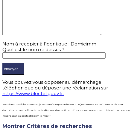
Nom à recopier à l'identique : Domicimm
Quel est le nom ci-dessus ?
Vous pouvez vous opposer au démarchage
téléphonique ou déposer une réclamation sur
https://www.bloctel.gouv.fr.
.
En créant ma fiche "contact", je reconnais expressément que je consens au traitement de mes
données personnelles et que je dispose du droit de retirer mon consentement à tout moment en
m'adressant à contact@domicimm.fr
Montrer
Critères de recherches