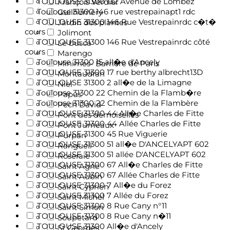
TOULOUSE 31300 132 Avenue de Lombez
François Verdier
Toulouse 31300 146 rue vestrepainapt1 rdc
Guilheméry
TOULOUSE 31300 146 Rue Vestrepainrdc c�t�
Jardin des plantes
cours
Jolimont
TOULOUSE 31300 146 Rue Vestrepainrdc côté
Le busca
cours
Marengo
Toulouse 31300 15 all�e d'Ancely
Minimes- Barrière de Paris
TOULOUSE 31300 17 rue berthy albrecht13D
Montaudran
TOULOUSE 31300 2 all�e de la Limagne
Niel
Toulouse 31300 22 Chemin de la Flamb�re
Papus
Toulouse 31300 22 Chemin de la Flambère
Pech David
TOULOUSE 31300 44 All�e Charles de Fitte
Pont des demoiselles
TOULOUSE 31300 44 Allée Charles de Fitte
Pont Jumeaux
TOULOUSE 31300 45 Rue Viguerie
Purpan
TOULOUSE 31300 51 all�e D'ANCELYAPT 602
Rangueil
TOULOUSE 31300 51 allée D'ANCELYAPT 602
Roseraie
TOULOUSE 31300 67 All�e Charles de Fitte
Saint Agne
TOULOUSE 31300 67 Allée Charles de Fitte
Saint Aubin
TOULOUSE 31300 7 All�e du Forez
Saint Cyprien
TOULOUSE 31300 7 Allée du Forez
Saint Michel
TOULOUSE 31300 8 Rue Cany n°11
Saint Simon
TOULOUSE 31300 8 Rue Cany n�11
Soupetard
TOULOUSE 31300 All�e d'Ancely
St Georges