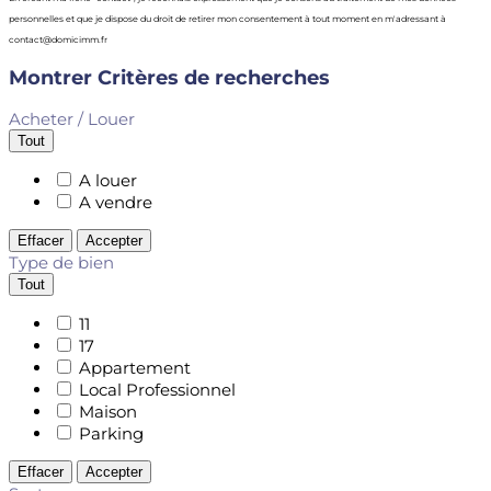
personnelles et que je dispose du droit de retirer mon consentement à tout moment en m'adressant à
contact@domicimm.fr
Montrer
Critères de recherches
Acheter / Louer
Tout
A louer
A vendre
Effacer
Accepter
Type de bien
Tout
11
17
Appartement
Local Professionnel
Maison
Parking
Effacer
Accepter