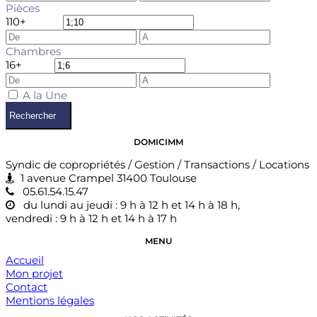
Pièces
1
10+
Chambres
1
6+
A la Une
Rechercher
DOMICIMM
Syndic de copropriétés / Gestion / Transactions / Locations
1 avenue Crampel 31400 Toulouse
05.61.54.15.47
du lundi au jeudi : 9 h à 12 h et 14 h à 18 h,
vendredi : 9 h à 12 h et 14 h à 17 h
MENU
Accueil
Mon projet
Contact
Mentions légales