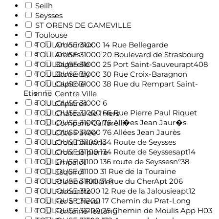
Seilh
Seysses
ST ORENS DE GAMEVILLE
Toulouse
TOULOUSE 31000 14 Rue Bellegarde
Amouroux
TOULOUSE 31000 20 Boulevard de Strasbourg
Arènes
TOULOUSE 31000 25 Port Saint-Sauveurapt408
Bagatelle
TOULOUSE 31000 30 Rue Croix-Baragnon
Bonnefoy
TOULOUSE 31000 38 Rue du Rempart Saint-
Capitole
Etienne
Centre Ville
TOULOUSE 31000 6
Cépières
TOULOUSE 31000 66 Rue Pierre Paul Riquet
Château de l'Hers
TOULOUSE 31000 76 All�es Jean Jaur�s
Compans Caffarelli
TOULOUSE 31000 76 Allées Jean Jaurès
Côte Pavée
TOULOUSE 31100 134 Route de Seysses
Croix Daurade
TOULOUSE 31100 134 Route de Seyssesapt14
Croix de pierre
TOULOUSE 31100 136 route de Seyssesn°38
Empalot
TOULOUSE 31100 31 Rue de la Touraine
Esquirol
TOULOUSE 31100 31 Rue du CherApt 206
Etienne Billières
TOULOUSE 31200 12 Rue de la Jalousieapt12
Farouette
TOULOUSE 31200 17 Chemin du Prat-Long
Fer à Cheval
TOULOUSE 31200 25 Chemin de Moulis App H03
Fontaine-lestang