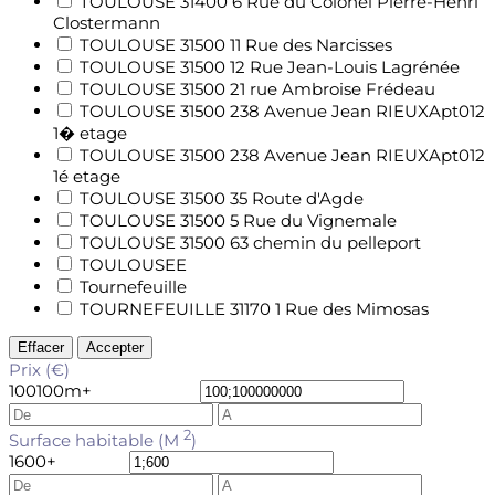
TOULOUSE 31400 6 Rue du Colonel Pierre-Henri
Clostermann
TOULOUSE 31500 11 Rue des Narcisses
TOULOUSE 31500 12 Rue Jean-Louis Lagrénée
TOULOUSE 31500 21 rue Ambroise Frédeau
TOULOUSE 31500 238 Avenue Jean RIEUXApt012
1� etage
TOULOUSE 31500 238 Avenue Jean RIEUXApt012
1é etage
TOULOUSE 31500 35 Route d'Agde
TOULOUSE 31500 5 Rue du Vignemale
TOULOUSE 31500 63 chemin du pelleport
TOULOUSEE
Tournefeuille
TOURNEFEUILLE 31170 1 Rue des Mimosas
Effacer
Accepter
Prix (€)
100
100m+
2
Surface habitable (M
)
1
600+