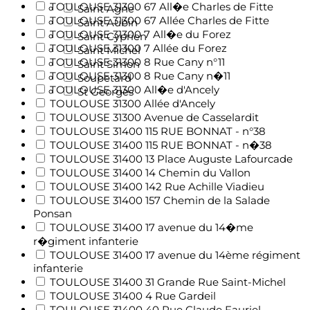
TOULOUSE 31300 67 All�e Charles de Fitte
Saint Agne
TOULOUSE 31300 67 Allée Charles de Fitte
Saint Aubin
TOULOUSE 31300 7 All�e du Forez
Saint Cyprien
TOULOUSE 31300 7 Allée du Forez
Saint Michel
TOULOUSE 31300 8 Rue Cany n°11
Saint Simon
TOULOUSE 31300 8 Rue Cany n�11
Soupetard
TOULOUSE 31300 All�e d'Ancely
St Georges
TOULOUSE 31300 Allée d'Ancely
TOULOUSE 31300 Avenue de Casselardit
TOULOUSE 31400 115 RUE BONNAT - n°38
TOULOUSE 31400 115 RUE BONNAT - n�38
TOULOUSE 31400 13 Place Auguste Lafourcade
TOULOUSE 31400 14 Chemin du Vallon
TOULOUSE 31400 142 Rue Achille Viadieu
TOULOUSE 31400 157 Chemin de la Salade
Ponsan
TOULOUSE 31400 17 avenue du 14�me
r�giment infanterie
TOULOUSE 31400 17 avenue du 14ème régiment
infanterie
TOULOUSE 31400 31 Grande Rue Saint-Michel
TOULOUSE 31400 4 Rue Gardeil
TOULOUSE 31400 40 Rue Claude Fauriel