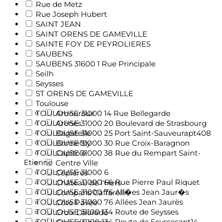
Rue de Metz
Rue Joseph Hubert
SAINT JEAN
SAINT ORENS DE GAMEVILLE
SAINTE FOY DE PEYROLIERES
SAUBENS
SAUBENS 31600 1 Rue Principale
Seilh
Seysses
ST ORENS DE GAMEVILLE
Toulouse
TOULOUSE 31000 14 Rue Bellegarde
Amouroux
TOULOUSE 31000 20 Boulevard de Strasbourg
Arènes
TOULOUSE 31000 25 Port Saint-Sauveurapt408
Bagatelle
TOULOUSE 31000 30 Rue Croix-Baragnon
Bonnefoy
TOULOUSE 31000 38 Rue du Rempart Saint-
Capitole
Etienne
Centre Ville
TOULOUSE 31000 6
Cépières
TOULOUSE 31000 66 Rue Pierre Paul Riquet
Château de l'Hers
TOULOUSE 31000 76 All�es Jean Jaur�s
Compans Caffarelli
TOULOUSE 31000 76 Allées Jean Jaurès
Côte Pavée
TOULOUSE 31100 134 Route de Seysses
Croix Daurade
TOULOUSE 31100 134 Route de Seyssesapt14