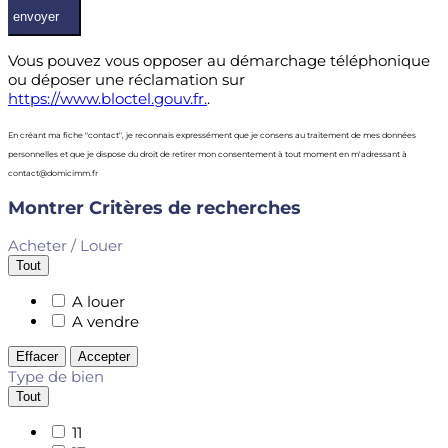
Vous pouvez vous opposer au démarchage téléphonique
ou déposer une réclamation sur
https://www.bloctel.gouv.fr.
.
En créant ma fiche "contact", je reconnais expressément que je consens au traitement de mes données
personnelles et que je dispose du droit de retirer mon consentement à tout moment en m'adressant à
contact@domicimm.fr
Montrer
Critères de recherches
Acheter / Louer
Tout
A louer
A vendre
Effacer
Accepter
Type de bien
Tout
11