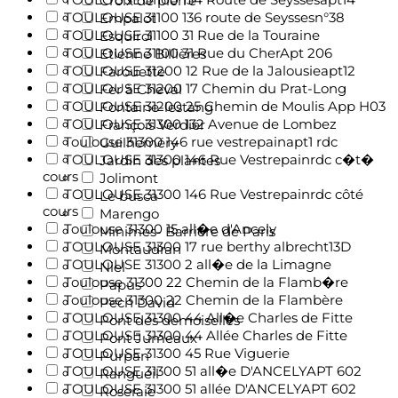
Croix de pierre
TOULOUSE 31100 136 route de Seyssesn°38
Empalot
TOULOUSE 31100 31 Rue de la Touraine
Esquirol
TOULOUSE 31100 31 Rue du CherApt 206
Etienne Billières
TOULOUSE 31200 12 Rue de la Jalousieapt12
Farouette
TOULOUSE 31200 17 Chemin du Prat-Long
Fer à Cheval
TOULOUSE 31200 25 Chemin de Moulis App H03
Fontaine-lestang
TOULOUSE 31300 132 Avenue de Lombez
François Verdier
Toulouse 31300 146 rue vestrepainapt1 rdc
Guilheméry
TOULOUSE 31300 146 Rue Vestrepainrdc c�t�
Jardin des plantes
cours
Jolimont
TOULOUSE 31300 146 Rue Vestrepainrdc côté
Le busca
cours
Marengo
Toulouse 31300 15 all�e d'Ancely
Minimes- Barrière de Paris
TOULOUSE 31300 17 rue berthy albrecht13D
Montaudran
TOULOUSE 31300 2 all�e de la Limagne
Niel
Toulouse 31300 22 Chemin de la Flamb�re
Papus
Toulouse 31300 22 Chemin de la Flambère
Pech David
TOULOUSE 31300 44 All�e Charles de Fitte
Pont des demoiselles
TOULOUSE 31300 44 Allée Charles de Fitte
Pont Jumeaux
TOULOUSE 31300 45 Rue Viguerie
Purpan
TOULOUSE 31300 51 all�e D'ANCELYAPT 602
Rangueil
TOULOUSE 31300 51 allée D'ANCELYAPT 602
Roseraie