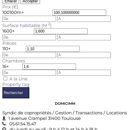
Effacer
Accepter
Prix (€)
100
100m+
2
Surface habitable (M
)
1
600+
Pièces
1
10+
Chambres
1
6+
A la Une
Property tag
Rechercher
DOMICIMM
Syndic de copropriétés / Gestion / Transactions / Locations
1 avenue Crampel 31400 Toulouse
05.61.54.15.47
du lundi au jeudi : 9 h à 12 h et 14 h à 18 h,