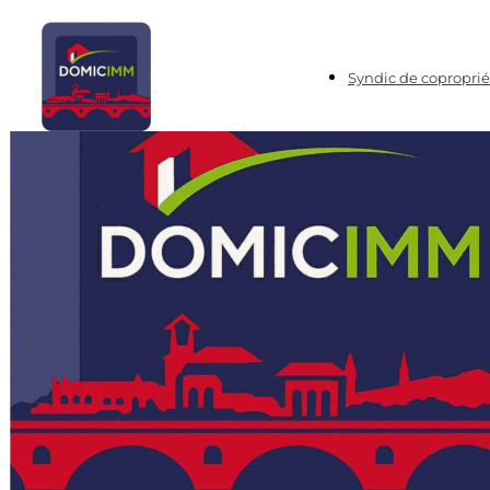
Syndic de coproprié
Domicimm, Agence Immobilière et Syndic de copropri
Biens
Appartement
T3/4 CARNOT/SAINT GEORGES
T3/4 CARNOT/SAINT GEOR
426 000€
Partager :
Retour