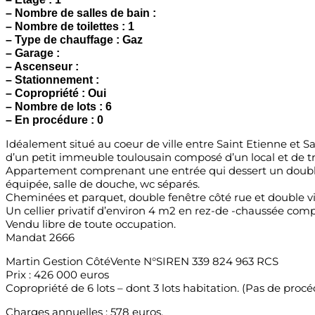
– Nombre de salles de bain :
– Nombre de toilettes : 1
– Type de chauffage : Gaz
– Garage :
– Ascenseur :
– Stationnement :
– Copropriété : Oui
– Nombre de lots : 6
– En procédure : 0
Idéalement situé au coeur de ville entre Saint Etienne et 
d’un petit immeuble toulousain composé d’un local et de t
Appartement comprenant une entrée qui dessert un double s
équipée, salle de douche, wc séparés.
Cheminées et parquet, double fenêtre côté rue et double vit
Un cellier privatif d’environ 4 m2 en rez-de -chaussée compl
Vendu libre de toute occupation.
Mandat 2666
Martin Gestion CôtéVente N°SIREN 339 824 963 RCS
Prix : 426 000 euros
Copropriété de 6 lots – dont 3 lots habitation. (Pas de procé
Charges annuelles : 578 euros.