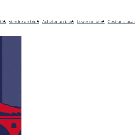
tés
Vendre un bien
Acheter un bien
Louer un bien
Gestions locat
étés à Toulouse
GES
Toulouse