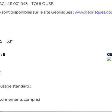
C : 411 001 043 – TOULOUSE.
 sont disponibles sur le site Géorisques :
www.georisques.gou
45
53*
: E
GE
E
usage standard :
(abonnements compris)