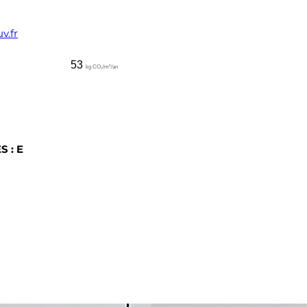
v.fr
53
kg CO₂/m²/an
S : E