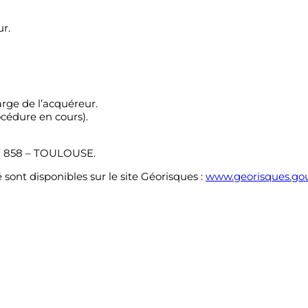
r.
arge de l’acquéreur.
océdure en cours).
17 858 – TOULOUSE.
 sont disponibles sur le site Géorisques :
www.georisques.gou