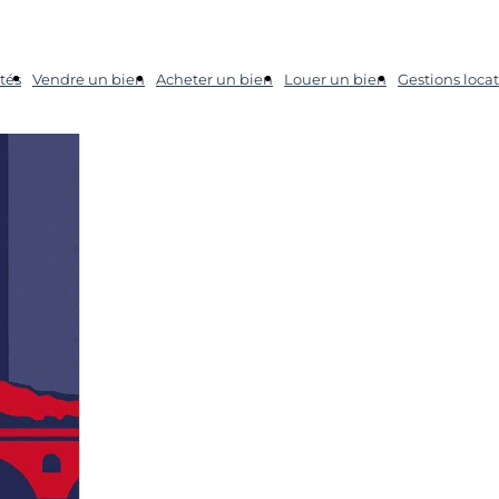
tés
Vendre un bien
Acheter un bien
Louer un bien
Gestions locat
étés à Toulouse
6,01 m2
BLAGNAC