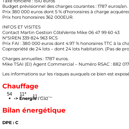
Taxe foncière : 1510 euros
Budget prévisionnel des charges courantes : 1787 euros/an.
Prix 380 000 euros dont 5 % d’honoraires à charge acquéreu
Prix hors honoraires 362 000EUR.
INFOS ET VISITES
Contact Martin Gestion CôtéVente Mike 06 47 99 60 43
N°SIREN 339 824 963 RCS
Prix FAI : 380 000 euros dont 4.97 % honoraires TTC à la ch
Copropriété de 24 lots – dont 24 lots habitation. (Pas de pr
Charges annuelles : 1787 euros.
Mike TSAI (EI) Agent Commercial – Numéro RSAC : 882 0
Les informations sur les risques auxquels ce bien est exposé
Chauffage
54
11*
11
-> Énergie :
Gaz
kg CO₂/m²/an
Bilan énergétique
DPE : C