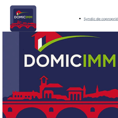
Syndic de coproprié
Domicimm, Agence Immobilière et Syndic de copropri
Biens
Appartement
Appartement T4 Blagnac 86,01 m2
Appartement T4 Blagnac 8
380 000€
Partager :
Retour