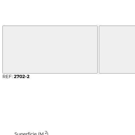
REF:
2702-2
2
Superficie (M
)