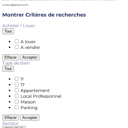
contact@domicimm.fr
Montrer
Critères de recherches
Acheter / Louer
Tout
A louer
A vendre
Effacer
Accepter
Type de bien
Tout
11
17
Appartement
Local Professionnel
Maison
Parking
Effacer
Accepter
Secteur