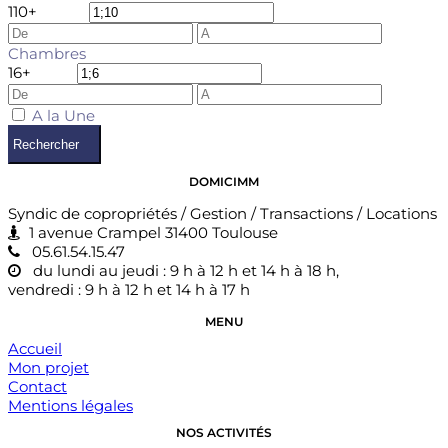
1
10+
Chambres
1
6+
A la Une
Rechercher
DOMICIMM
Syndic de copropriétés / Gestion / Transactions / Locations
1 avenue Crampel 31400 Toulouse
05.61.54.15.47
du lundi au jeudi : 9 h à 12 h et 14 h à 18 h,
vendredi : 9 h à 12 h et 14 h à 17 h
MENU
Accueil
Mon projet
Contact
Mentions légales
NOS ACTIVITÉS