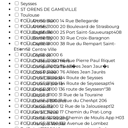
Seysses
ST ORENS DE GAMEVILLE
Toulouse
TOULOUSE 31000 14 Rue Bellegarde
Amouroux
TOULOUSE 31000 20 Boulevard de Strasbourg
Arènes
TOULOUSE 31000 25 Port Saint-Sauveurapt408
Bagatelle
TOULOUSE 31000 30 Rue Croix-Baragnon
Bonnefoy
TOULOUSE 31000 38 Rue du Rempart Saint-
Capitole
Etienne
Centre Ville
TOULOUSE 31000 6
Cépières
TOULOUSE 31000 66 Rue Pierre Paul Riquet
Château de l'Hers
TOULOUSE 31000 76 All�es Jean Jaur�s
Compans Caffarelli
TOULOUSE 31000 76 Allées Jean Jaurès
Côte Pavée
TOULOUSE 31100 134 Route de Seysses
Croix Daurade
TOULOUSE 31100 134 Route de Seyssesapt14
Croix de pierre
TOULOUSE 31100 136 route de Seyssesn°38
Empalot
TOULOUSE 31100 31 Rue de la Touraine
Esquirol
TOULOUSE 31100 31 Rue du CherApt 206
Etienne Billières
TOULOUSE 31200 12 Rue de la Jalousieapt12
Farouette
TOULOUSE 31200 17 Chemin du Prat-Long
Fer à Cheval
TOULOUSE 31200 25 Chemin de Moulis App H03
Fontaine-lestang
TOULOUSE 31300 132 Avenue de Lombez
François Verdier