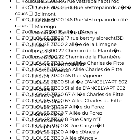
Toulouse 31300 146 rue vestrepainapt1 rdc
Guilheméry
TOULOUSE 31300 146 Rue Vestrepainrdc c�t�
Jardin des plantes
cours
Jolimont
TOULOUSE 31300 146 Rue Vestrepainrdc côté
Le busca
cours
Marengo
Toulouse 31300 15 all�e d'Ancely
Minimes- Barrière de Paris
TOULOUSE 31300 17 rue berthy albrecht13D
Montaudran
TOULOUSE 31300 2 all�e de la Limagne
Niel
Toulouse 31300 22 Chemin de la Flamb�re
Papus
Toulouse 31300 22 Chemin de la Flambère
Pech David
TOULOUSE 31300 44 All�e Charles de Fitte
Pont des demoiselles
TOULOUSE 31300 44 Allée Charles de Fitte
Pont Jumeaux
TOULOUSE 31300 45 Rue Viguerie
Purpan
TOULOUSE 31300 51 all�e D'ANCELYAPT 602
Rangueil
TOULOUSE 31300 51 allée D'ANCELYAPT 602
Roseraie
TOULOUSE 31300 67 All�e Charles de Fitte
Saint Agne
TOULOUSE 31300 67 Allée Charles de Fitte
Saint Aubin
TOULOUSE 31300 7 All�e du Forez
Saint Cyprien
TOULOUSE 31300 7 Allée du Forez
Saint Michel
TOULOUSE 31300 8 Rue Cany n°11
Saint Simon
TOULOUSE 31300 8 Rue Cany n�11
Soupetard
TOULOUSE 31300 All�e d'Ancely
St Georges
TOULOUSE 31300 Allée d'Ancely