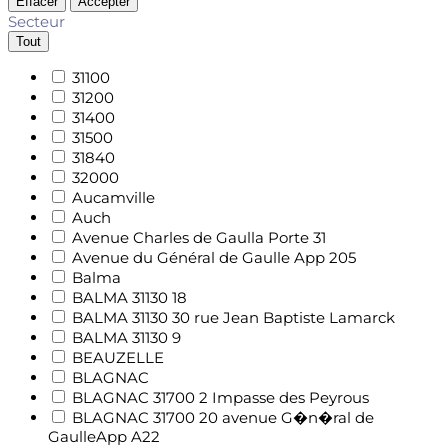
Effacer
Accepter
Secteur
Tout
31100
31200
31400
31500
31840
32000
Aucamville
Auch
Avenue Charles de Gaulla Porte 31
Avenue du Général de Gaulle App 205
Balma
BALMA 31130 18
BALMA 31130 30 rue Jean Baptiste Lamarck
BALMA 31130 9
BEAUZELLE
BLAGNAC
BLAGNAC 31700 2 Impasse des Peyrous
BLAGNAC 31700 20 avenue G�n�ral de
GaulleApp A22