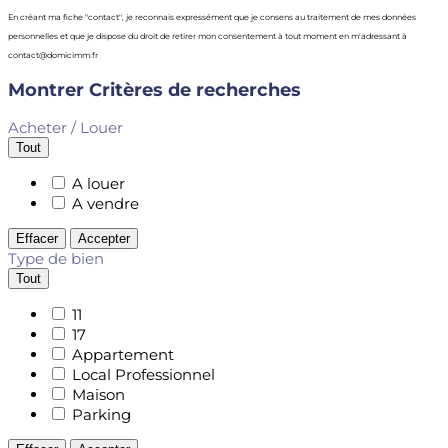
En créant ma fiche "contact", je reconnais expressément que je consens au traitement de mes données
personnelles et que je dispose du droit de retirer mon consentement à tout moment en m'adressant à
contact@domicimm.fr
Montrer
Critères de recherches
Acheter / Louer
Tout
A louer
A vendre
Effacer
Accepter
Type de bien
Tout
11
17
Appartement
Local Professionnel
Maison
Parking