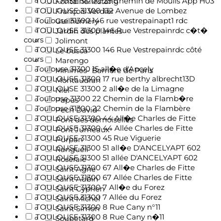
TOULOUSE 31200 25 Chemin de Moulis App H03
Fontaine-lestang
TOULOUSE 31300 132 Avenue de Lombez
François Verdier
Toulouse 31300 146 rue vestrepainapt1 rdc
Guilheméry
TOULOUSE 31300 146 Rue Vestrepainrdc c�t�
Jardin des plantes
cours
Jolimont
TOULOUSE 31300 146 Rue Vestrepainrdc côté
Le busca
cours
Marengo
Toulouse 31300 15 all�e d'Ancely
Minimes- Barrière de Paris
TOULOUSE 31300 17 rue berthy albrecht13D
Montaudran
TOULOUSE 31300 2 all�e de la Limagne
Niel
Toulouse 31300 22 Chemin de la Flamb�re
Papus
Toulouse 31300 22 Chemin de la Flambère
Pech David
TOULOUSE 31300 44 All�e Charles de Fitte
Pont des demoiselles
TOULOUSE 31300 44 Allée Charles de Fitte
Pont Jumeaux
TOULOUSE 31300 45 Rue Viguerie
Purpan
TOULOUSE 31300 51 all�e D'ANCELYAPT 602
Rangueil
TOULOUSE 31300 51 allée D'ANCELYAPT 602
Roseraie
TOULOUSE 31300 67 All�e Charles de Fitte
Saint Agne
TOULOUSE 31300 67 Allée Charles de Fitte
Saint Aubin
TOULOUSE 31300 7 All�e du Forez
Saint Cyprien
TOULOUSE 31300 7 Allée du Forez
Saint Michel
TOULOUSE 31300 8 Rue Cany n°11
Saint Simon
TOULOUSE 31300 8 Rue Cany n�11
Soupetard