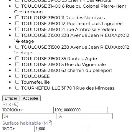
TOULOUSE 31400 55 Chemin des �troits
TOULOUSE 31400 6 Rue du Colonel Pierre-Henri
Clostermann
TOULOUSE 31500 11 Rue des Narcisses
TOULOUSE 31500 12 Rue Jean-Louis Lagrénée
TOULOUSE 31500 21 rue Ambroise Frédeau
TOULOUSE 31500 238 Avenue Jean RIEUXApt012
1� etage
TOULOUSE 31500 238 Avenue Jean RIEUXApt012
1é etage
TOULOUSE 31500 35 Route d'Agde
TOULOUSE 31500 5 Rue du Vignemale
TOULOUSE 31500 63 chemin du pelleport
TOULOUSEE
Tournefeuille
TOURNEFEUILLE 31170 1 Rue des Mimosas
Effacer
Accepter
Prix (€)
100
100m+
2
Surface habitable (M
)
1
600+