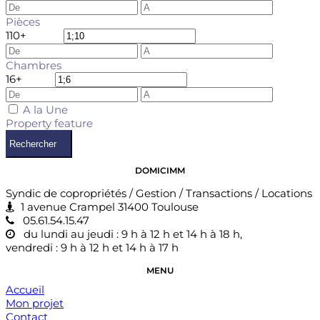
Pièces
1
10+
Chambres
1
6+
A la Une
Property feature
Rechercher
DOMICIMM
Syndic de copropriétés / Gestion / Transactions / Locations
1 avenue Crampel 31400 Toulouse
05.61.54.15.47
du lundi au jeudi : 9 h à 12 h et 14 h à 18 h,
vendredi : 9 h à 12 h et 14 h à 17 h
MENU
Accueil
Mon projet
Contact