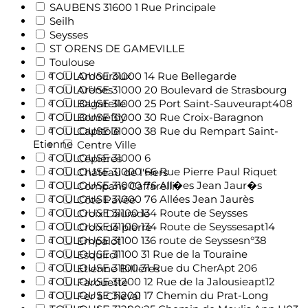
SAUBENS 31600 1 Rue Principale
Seilh
Seysses
ST ORENS DE GAMEVILLE
Toulouse
TOULOUSE 31000 14 Rue Bellegarde
Amouroux
TOULOUSE 31000 20 Boulevard de Strasbourg
Arènes
TOULOUSE 31000 25 Port Saint-Sauveurapt408
Bagatelle
TOULOUSE 31000 30 Rue Croix-Baragnon
Bonnefoy
TOULOUSE 31000 38 Rue du Rempart Saint-
Capitole
Etienne
Centre Ville
TOULOUSE 31000 6
Cépières
TOULOUSE 31000 66 Rue Pierre Paul Riquet
Château de l'Hers
TOULOUSE 31000 76 All�es Jean Jaur�s
Compans Caffarelli
TOULOUSE 31000 76 Allées Jean Jaurès
Côte Pavée
TOULOUSE 31100 134 Route de Seysses
Croix Daurade
TOULOUSE 31100 134 Route de Seyssesapt14
Croix de pierre
TOULOUSE 31100 136 route de Seyssesn°38
Empalot
TOULOUSE 31100 31 Rue de la Touraine
Esquirol
TOULOUSE 31100 31 Rue du CherApt 206
Etienne Billières
TOULOUSE 31200 12 Rue de la Jalousieapt12
Farouette
TOULOUSE 31200 17 Chemin du Prat-Long
Fer à Cheval