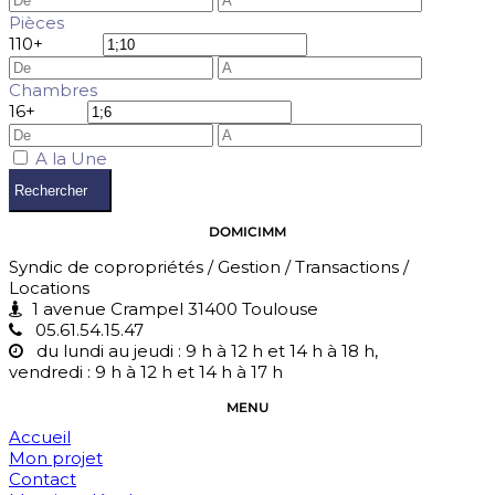
Pièces
1
10+
Chambres
1
6+
A la Une
Rechercher
DOMICIMM
Syndic de copropriétés / Gestion / Transactions /
Locations
1 avenue Crampel 31400 Toulouse
05.61.54.15.47
du lundi au jeudi : 9 h à 12 h et 14 h à 18 h,
vendredi : 9 h à 12 h et 14 h à 17 h
MENU
Accueil
Mon projet
Contact