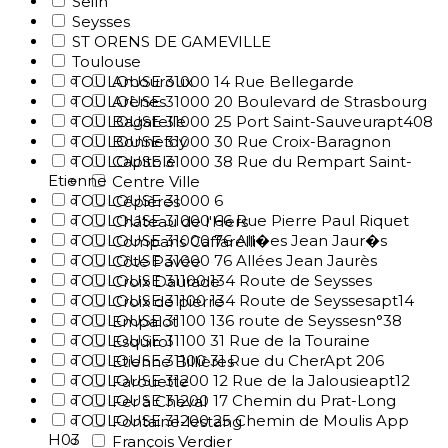
Seilh
Seysses
ST ORENS DE GAMEVILLE
Toulouse
TOULOUSE 31000 14 Rue Bellegarde
Amouroux
TOULOUSE 31000 20 Boulevard de Strasbourg
Arènes
TOULOUSE 31000 25 Port Saint-Sauveurapt408
Bagatelle
TOULOUSE 31000 30 Rue Croix-Baragnon
Bonnefoy
TOULOUSE 31000 38 Rue du Rempart Saint-
Capitole
Etienne
Centre Ville
TOULOUSE 31000 6
Cépières
TOULOUSE 31000 66 Rue Pierre Paul Riquet
Château de l'Hers
TOULOUSE 31000 76 All�es Jean Jaur�s
Compans Caffarelli
TOULOUSE 31000 76 Allées Jean Jaurès
Côte Pavée
TOULOUSE 31100 134 Route de Seysses
Croix Daurade
TOULOUSE 31100 134 Route de Seyssesapt14
Croix de pierre
TOULOUSE 31100 136 route de Seyssesn°38
Empalot
TOULOUSE 31100 31 Rue de la Touraine
Esquirol
TOULOUSE 31100 31 Rue du CherApt 206
Etienne Billières
TOULOUSE 31200 12 Rue de la Jalousieapt12
Farouette
TOULOUSE 31200 17 Chemin du Prat-Long
Fer à Cheval
TOULOUSE 31200 25 Chemin de Moulis App
Fontaine-lestang
H03
François Verdier