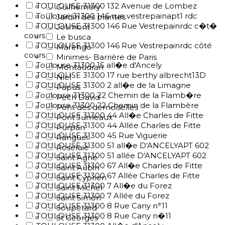
TOULOUSE 31300 132 Avenue de Lombez
Guilheméry
Toulouse 31300 146 rue vestrepainapt1 rdc
Jardin des plantes
TOULOUSE 31300 146 Rue Vestrepainrdc c�t�
Jolimont
cours
Le busca
TOULOUSE 31300 146 Rue Vestrepainrdc côté
Marengo
cours
Minimes- Barrière de Paris
Toulouse 31300 15 all�e d'Ancely
Montaudran
TOULOUSE 31300 17 rue berthy albrecht13D
Niel
TOULOUSE 31300 2 all�e de la Limagne
Papus
Toulouse 31300 22 Chemin de la Flamb�re
Pech David
Toulouse 31300 22 Chemin de la Flambère
Pont des demoiselles
TOULOUSE 31300 44 All�e Charles de Fitte
Pont Jumeaux
TOULOUSE 31300 44 Allée Charles de Fitte
Purpan
TOULOUSE 31300 45 Rue Viguerie
Rangueil
TOULOUSE 31300 51 all�e D'ANCELYAPT 602
Roseraie
TOULOUSE 31300 51 allée D'ANCELYAPT 602
Saint Agne
TOULOUSE 31300 67 All�e Charles de Fitte
Saint Aubin
TOULOUSE 31300 67 Allée Charles de Fitte
Saint Cyprien
TOULOUSE 31300 7 All�e du Forez
Saint Michel
TOULOUSE 31300 7 Allée du Forez
Saint Simon
TOULOUSE 31300 8 Rue Cany n°11
Soupetard
TOULOUSE 31300 8 Rue Cany n�11
St Georges