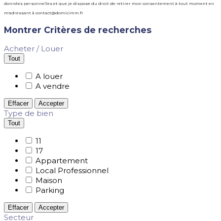
données personnelles et que je dispose du droit de retirer mon consentement à tout moment en
m'adressant à contact@domicimm.fr
Montrer
Critères de recherches
Acheter / Louer
Tout
A louer
A vendre
Effacer
Accepter
Type de bien
Tout
11
17
Appartement
Local Professionnel
Maison
Parking
Effacer
Accepter
Secteur