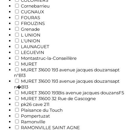
COLOMIERS
Cornebarrieu
CUGNAUX
FOURAS
FROUZINS
Grenade
L UNION
L'UNION
LAUNAGUET
LEGUEVIN
Montastruc-la-Conseillère
MURET
MURET 31600 193 avenue jacques douzansapt
n°B13
MURET 31600 193 avenue jacques douzansapt
n�B13
MURET 31600 193Bis avenue jacques douzansF5
MURET 31600 32 Rue de Gascogne
pk26 cave 211
Plaisance du Touch
Pompertuzat
Ramonville
RAMONVILLE SAINT AGNE