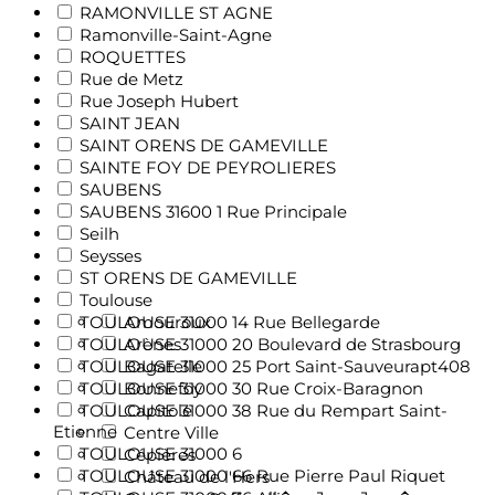
RAMONVILLE ST AGNE
Ramonville-Saint-Agne
ROQUETTES
Rue de Metz
Rue Joseph Hubert
SAINT JEAN
SAINT ORENS DE GAMEVILLE
SAINTE FOY DE PEYROLIERES
SAUBENS
SAUBENS 31600 1 Rue Principale
Seilh
Seysses
ST ORENS DE GAMEVILLE
Toulouse
TOULOUSE 31000 14 Rue Bellegarde
Amouroux
TOULOUSE 31000 20 Boulevard de Strasbourg
Arènes
TOULOUSE 31000 25 Port Saint-Sauveurapt408
Bagatelle
TOULOUSE 31000 30 Rue Croix-Baragnon
Bonnefoy
TOULOUSE 31000 38 Rue du Rempart Saint-
Capitole
Etienne
Centre Ville
TOULOUSE 31000 6
Cépières
TOULOUSE 31000 66 Rue Pierre Paul Riquet
Château de l'Hers