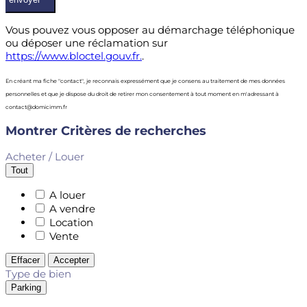
Vous pouvez vous opposer au démarchage téléphonique
ou déposer une réclamation sur
https://www.bloctel.gouv.fr.
.
En créant ma fiche "contact", je reconnais expressément que je consens au traitement de mes données
personnelles et que je dispose du droit de retirer mon consentement à tout moment en m'adressant à
contact@domicimm.fr
Montrer
Critères de recherches
Acheter / Louer
Tout
A louer
A vendre
Location
Vente
Effacer
Accepter
Type de bien
Parking