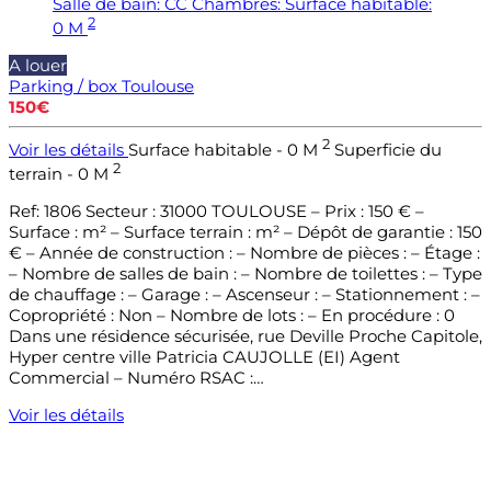
Salle de bain:
CC
Chambres:
Surface habitable:
2
0 M
A louer
Parking / box
Toulouse
150€
2
Voir les détails
Surface habitable - 0 M
Superficie du
2
terrain - 0 M
Ref: 1806 Secteur : 31000 TOULOUSE – Prix : 150 € –
Surface : m² – Surface terrain : m² – Dépôt de garantie : 150
€ – Année de construction : – Nombre de pièces : – Étage :
– Nombre de salles de bain : – Nombre de toilettes : – Type
de chauffage : – Garage : – Ascenseur : – Stationnement : –
Copropriété : Non – Nombre de lots : – En procédure : 0
Dans une résidence sécurisée, rue Deville Proche Capitole,
Hyper centre ville Patricia CAUJOLLE (EI) Agent
Commercial – Numéro RSAC :…
Voir les détails