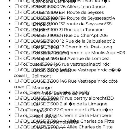
TOULOUSE 31000 76 All�es Jean Jaur�s
Compans Caffarelli
TOULOUSE 31000 76 Allées Jean Jaurès
Côte Pavée
TOULOUSE 31100 134 Route de Seysses
Croix Daurade
TOULOUSE 31100 134 Route de Seyssesapt14
Croix de pierre
TOULOUSE 31100 136 route de Seyssesn°38
Empalot
TOULOUSE 31100 31 Rue de la Touraine
Esquirol
TOULOUSE 31100 31 Rue du CherApt 206
Etienne Billières
TOULOUSE 31200 12 Rue de la Jalousieapt12
Farouette
TOULOUSE 31200 17 Chemin du Prat-Long
Fer à Cheval
TOULOUSE 31200 25 Chemin de Moulis App H03
Fontaine-lestang
TOULOUSE 31300 132 Avenue de Lombez
François Verdier
Toulouse 31300 146 rue vestrepainapt1 rdc
Guilheméry
TOULOUSE 31300 146 Rue Vestrepainrdc c�t�
Jardin des plantes
cours
Jolimont
TOULOUSE 31300 146 Rue Vestrepainrdc côté
Le busca
cours
Marengo
Toulouse 31300 15 all�e d'Ancely
Minimes- Barrière de Paris
TOULOUSE 31300 17 rue berthy albrecht13D
Montaudran
TOULOUSE 31300 2 all�e de la Limagne
Niel
Toulouse 31300 22 Chemin de la Flamb�re
Papus
Toulouse 31300 22 Chemin de la Flambère
Pech David
TOULOUSE 31300 44 All�e Charles de Fitte
Pont des demoiselles
TOULOUSE 31300 44 Allée Charles de Fitte
Pont Jumeaux