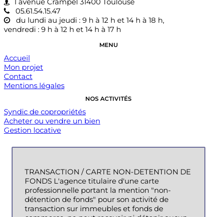
1 avenue Crampel 31400 Toulouse
05.61.54.15.47
du lundi au jeudi : 9 h à 12 h et 14 h à 18 h,
vendredi : 9 h à 12 h et 14 h à 17 h
MENU
Accueil
Mon projet
Contact
Mentions légales
NOS ACTIVITÉS
Syndic de copropriétés
Acheter ou vendre un bien
Gestion locative
TRANSACTION / CARTE NON-DETENTION DE
FONDS L'agence titulaire d'une carte
professionnelle portant la mention "non-
détention de fonds" pour son activité de
transaction sur immeubles et fonds de