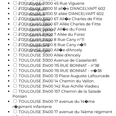
TOULOUSE 31300 45 Rue Viguerie
Purpan
TOULOUSE 31300 51 all�e D'ANCELYAPT 602
Rangueil
TOULOUSE 31300 51 allée D'ANCELYAPT 602
Roseraie
TOULOUSE 31300 67 All�e Charles de Fitte
Saint Agne
TOULOUSE 31300 67 Allée Charles de Fitte
Saint Aubin
TOULOUSE 31300 7 All�e du Forez
Saint Cyprien
TOULOUSE 31300 7 Allée du Forez
Saint Michel
TOULOUSE 31300 8 Rue Cany n°11
Saint Simon
TOULOUSE 31300 8 Rue Cany n�11
Soupetard
TOULOUSE 31300 All�e d'Ancely
St Georges
TOULOUSE 31300 Allée d'Ancely
TOULOUSE 31300 Avenue de Casselardit
TOULOUSE 31400 115 RUE BONNAT - n°38
TOULOUSE 31400 115 RUE BONNAT - n�38
TOULOUSE 31400 13 Place Auguste Lafourcade
TOULOUSE 31400 14 Chemin du Vallon
TOULOUSE 31400 142 Rue Achille Viadieu
TOULOUSE 31400 157 Chemin de la Salade
Ponsan
TOULOUSE 31400 17 avenue du 14�me
r�giment infanterie
TOULOUSE 31400 17 avenue du 14ème régiment