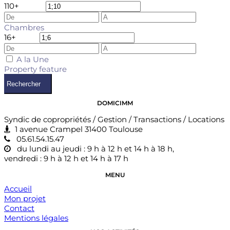
1
10+
Chambres
1
6+
A la Une
Property feature
Rechercher
DOMICIMM
Syndic de copropriétés / Gestion / Transactions / Locations
1 avenue Crampel 31400 Toulouse
05.61.54.15.47
du lundi au jeudi : 9 h à 12 h et 14 h à 18 h,
vendredi : 9 h à 12 h et 14 h à 17 h
MENU
Accueil
Mon projet
Contact
Mentions légales