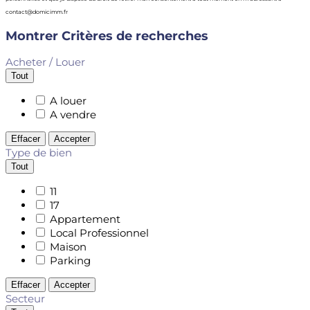
contact@domicimm.fr
Montrer
Critères de recherches
Acheter / Louer
Tout
A louer
A vendre
Effacer
Accepter
Type de bien
Tout
11
17
Appartement
Local Professionnel
Maison
Parking
Effacer
Accepter
Secteur