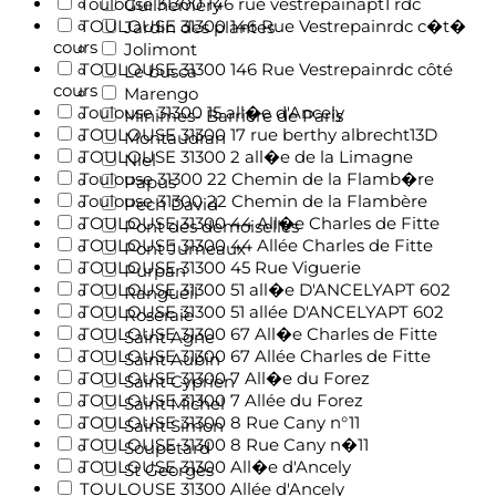
Toulouse 31300 146 rue vestrepainapt1 rdc
Guilheméry
TOULOUSE 31300 146 Rue Vestrepainrdc c�t�
Jardin des plantes
cours
Jolimont
TOULOUSE 31300 146 Rue Vestrepainrdc côté
Le busca
cours
Marengo
Toulouse 31300 15 all�e d'Ancely
Minimes- Barrière de Paris
TOULOUSE 31300 17 rue berthy albrecht13D
Montaudran
TOULOUSE 31300 2 all�e de la Limagne
Niel
Toulouse 31300 22 Chemin de la Flamb�re
Papus
Toulouse 31300 22 Chemin de la Flambère
Pech David
TOULOUSE 31300 44 All�e Charles de Fitte
Pont des demoiselles
TOULOUSE 31300 44 Allée Charles de Fitte
Pont Jumeaux
TOULOUSE 31300 45 Rue Viguerie
Purpan
TOULOUSE 31300 51 all�e D'ANCELYAPT 602
Rangueil
TOULOUSE 31300 51 allée D'ANCELYAPT 602
Roseraie
TOULOUSE 31300 67 All�e Charles de Fitte
Saint Agne
TOULOUSE 31300 67 Allée Charles de Fitte
Saint Aubin
TOULOUSE 31300 7 All�e du Forez
Saint Cyprien
TOULOUSE 31300 7 Allée du Forez
Saint Michel
TOULOUSE 31300 8 Rue Cany n°11
Saint Simon
TOULOUSE 31300 8 Rue Cany n�11
Soupetard
TOULOUSE 31300 All�e d'Ancely
St Georges
TOULOUSE 31300 Allée d'Ancely