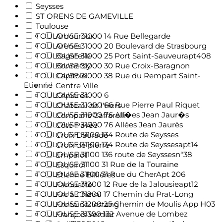
Seysses
ST ORENS DE GAMEVILLE
Toulouse
TOULOUSE 31000 14 Rue Bellegarde
Amouroux
TOULOUSE 31000 20 Boulevard de Strasbourg
Arènes
TOULOUSE 31000 25 Port Saint-Sauveurapt408
Bagatelle
TOULOUSE 31000 30 Rue Croix-Baragnon
Bonnefoy
TOULOUSE 31000 38 Rue du Rempart Saint-
Capitole
Etienne
Centre Ville
TOULOUSE 31000 6
Cépières
TOULOUSE 31000 66 Rue Pierre Paul Riquet
Château de l'Hers
TOULOUSE 31000 76 All�es Jean Jaur�s
Compans Caffarelli
TOULOUSE 31000 76 Allées Jean Jaurès
Côte Pavée
TOULOUSE 31100 134 Route de Seysses
Croix Daurade
TOULOUSE 31100 134 Route de Seyssesapt14
Croix de pierre
TOULOUSE 31100 136 route de Seyssesn°38
Empalot
TOULOUSE 31100 31 Rue de la Touraine
Esquirol
TOULOUSE 31100 31 Rue du CherApt 206
Etienne Billières
TOULOUSE 31200 12 Rue de la Jalousieapt12
Farouette
TOULOUSE 31200 17 Chemin du Prat-Long
Fer à Cheval
TOULOUSE 31200 25 Chemin de Moulis App H03
Fontaine-lestang
TOULOUSE 31300 132 Avenue de Lombez
François Verdier