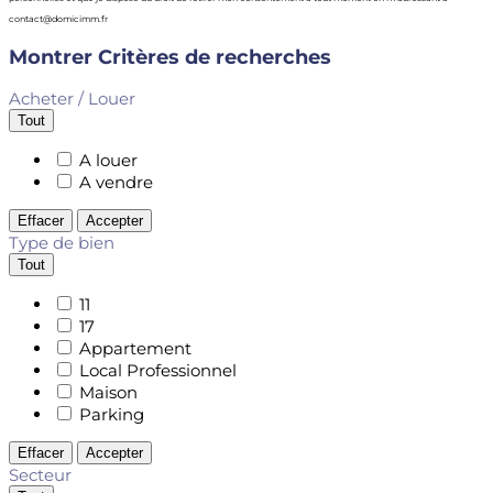
contact@domicimm.fr
Montrer
Critères de recherches
Acheter / Louer
Tout
A louer
A vendre
Effacer
Accepter
Type de bien
Tout
11
17
Appartement
Local Professionnel
Maison
Parking
Effacer
Accepter
Secteur