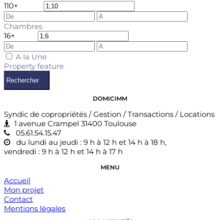
1
10+
Chambres
1
6+
A la Une
Property feature
Rechercher
DOMICIMM
Syndic de copropriétés / Gestion / Transactions / Locations
1 avenue Crampel 31400 Toulouse
05.61.54.15.47
du lundi au jeudi : 9 h à 12 h et 14 h à 18 h,
vendredi : 9 h à 12 h et 14 h à 17 h
MENU
Accueil
Mon projet
Contact
Mentions légales