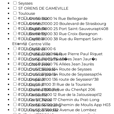
Seysses
ST ORENS DE GAMEVILLE
Toulouse
TOULOUSE 31000 14 Rue Bellegarde
Amouroux
TOULOUSE 31000 20 Boulevard de Strasbourg
Arènes
TOULOUSE 31000 25 Port Saint-Sauveurapt408
Bagatelle
TOULOUSE 31000 30 Rue Croix-Baragnon
Bonnefoy
TOULOUSE 31000 38 Rue du Rempart Saint-
Capitole
Etienne
Centre Ville
TOULOUSE 31000 6
Cépières
TOULOUSE 31000 66 Rue Pierre Paul Riquet
Château de l'Hers
TOULOUSE 31000 76 All�es Jean Jaur�s
Compans Caffarelli
TOULOUSE 31000 76 Allées Jean Jaurès
Côte Pavée
TOULOUSE 31100 134 Route de Seysses
Croix Daurade
TOULOUSE 31100 134 Route de Seyssesapt14
Croix de pierre
TOULOUSE 31100 136 route de Seyssesn°38
Empalot
TOULOUSE 31100 31 Rue de la Touraine
Esquirol
TOULOUSE 31100 31 Rue du CherApt 206
Etienne Billières
TOULOUSE 31200 12 Rue de la Jalousieapt12
Farouette
TOULOUSE 31200 17 Chemin du Prat-Long
Fer à Cheval
TOULOUSE 31200 25 Chemin de Moulis App H03
Fontaine-lestang
TOULOUSE 31300 132 Avenue de Lombez
François Verdier