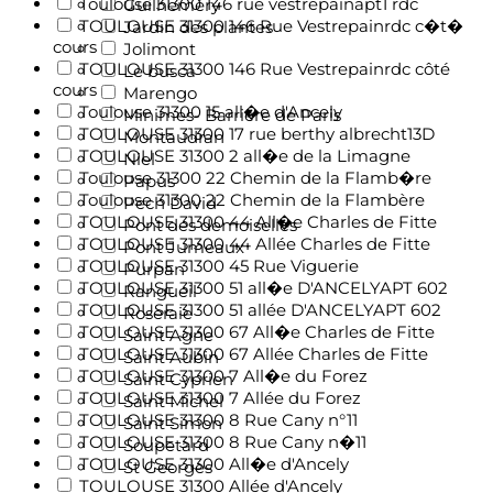
Toulouse 31300 146 rue vestrepainapt1 rdc
Guilheméry
TOULOUSE 31300 146 Rue Vestrepainrdc c�t�
Jardin des plantes
cours
Jolimont
TOULOUSE 31300 146 Rue Vestrepainrdc côté
Le busca
cours
Marengo
Toulouse 31300 15 all�e d'Ancely
Minimes- Barrière de Paris
TOULOUSE 31300 17 rue berthy albrecht13D
Montaudran
TOULOUSE 31300 2 all�e de la Limagne
Niel
Toulouse 31300 22 Chemin de la Flamb�re
Papus
Toulouse 31300 22 Chemin de la Flambère
Pech David
TOULOUSE 31300 44 All�e Charles de Fitte
Pont des demoiselles
TOULOUSE 31300 44 Allée Charles de Fitte
Pont Jumeaux
TOULOUSE 31300 45 Rue Viguerie
Purpan
TOULOUSE 31300 51 all�e D'ANCELYAPT 602
Rangueil
TOULOUSE 31300 51 allée D'ANCELYAPT 602
Roseraie
TOULOUSE 31300 67 All�e Charles de Fitte
Saint Agne
TOULOUSE 31300 67 Allée Charles de Fitte
Saint Aubin
TOULOUSE 31300 7 All�e du Forez
Saint Cyprien
TOULOUSE 31300 7 Allée du Forez
Saint Michel
TOULOUSE 31300 8 Rue Cany n°11
Saint Simon
TOULOUSE 31300 8 Rue Cany n�11
Soupetard
TOULOUSE 31300 All�e d'Ancely
St Georges
TOULOUSE 31300 Allée d'Ancely