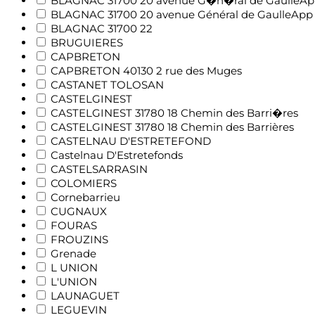
BLAGNAC 31700 20 avenue G�n�ral de GaulleAp
BLAGNAC 31700 20 avenue Général de GaulleApp
BLAGNAC 31700 22
BRUGUIERES
CAPBRETON
CAPBRETON 40130 2 rue des Muges
CASTANET TOLOSAN
CASTELGINEST
CASTELGINEST 31780 18 Chemin des Barri�res
CASTELGINEST 31780 18 Chemin des Barrières
CASTELNAU D'ESTRETEFOND
Castelnau D'Estretefonds
CASTELSARRASIN
COLOMIERS
Cornebarrieu
CUGNAUX
FOURAS
FROUZINS
Grenade
L UNION
L'UNION
LAUNAGUET
LEGUEVIN