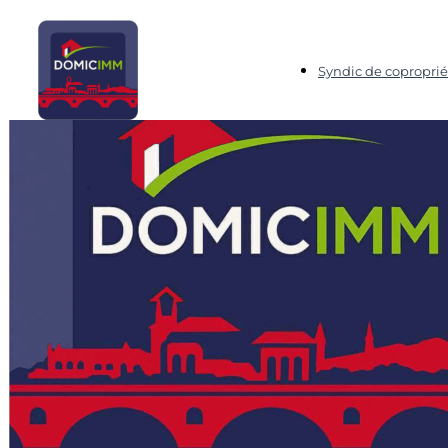
Syndic de coproprié
Domicimm, Agence Immobilière et Syndic de copropri
Biens
Biens
Trier par
Les plus récents en prem
Afficher la page
6
Voir :