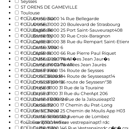
Seysses
ST ORENS DE GAMEVILLE
Toulouse
TOULOUSE 31000 14 Rue Bellegarde
Amouroux
TOULOUSE 31000 20 Boulevard de Strasbourg
Arènes
TOULOUSE 31000 25 Port Saint-Sauveurapt408
Bagatelle
TOULOUSE 31000 30 Rue Croix-Baragnon
Bonnefoy
TOULOUSE 31000 38 Rue du Rempart Saint-Etien
Capitole
TOULOUSE 31000 6
Centre Ville
TOULOUSE 31000 66 Rue Pierre Paul Riquet
Cépières
TOULOUSE 31000 76 All�es Jean Jaur�s
Château de l'Hers
TOULOUSE 31000 76 Allées Jean Jaurès
Compans Caffarelli
TOULOUSE 31100 134 Route de Seysses
Côte Pavée
TOULOUSE 31100 134 Route de Seyssesapt14
Croix Daurade
TOULOUSE 31100 136 route de Seyssesn°38
Croix de pierre
TOULOUSE 31100 31 Rue de la Touraine
Empalot
TOULOUSE 31100 31 Rue du CherApt 206
Esquirol
TOULOUSE 31200 12 Rue de la Jalousieapt12
Etienne Billières
TOULOUSE 31200 17 Chemin du Prat-Long
Farouette
TOULOUSE 31200 25 Chemin de Moulis App H03
Fer à Cheval
TOULOUSE 31300 132 Avenue de Lombez
Fontaine-lestang
Toulouse 31300 146 rue vestrepainapt1 rdc
François Verdier
TOULOUSE 31300 146 Rue Vestrepainrdc c�t� co
Guilheméry