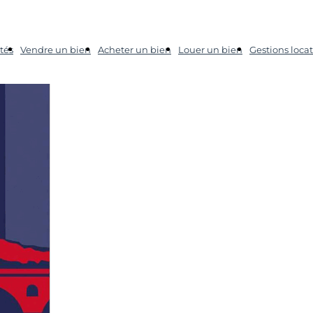
tés
Vendre un bien
Acheter un bien
Louer un bien
Gestions locat
étés à Toulouse
ier