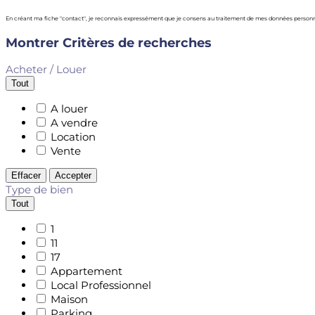
En créant ma fiche "contact", je reconnais expressément que je consens au traitement de mes données person
Montrer
Critères de recherches
Acheter / Louer
Tout
A louer
A vendre
Location
Vente
Effacer
Accepter
Type de bien
Tout
1
11
17
Appartement
Local Professionnel
Maison
Parking