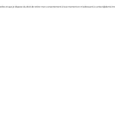
nelles et que je dispose du droit de retirer mon consentement à tout moment en m'adressant à contact@domicim